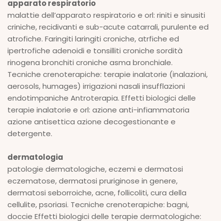
apparato respiratorio
malattie dell’apparato respiratorio e orl: riniti e sinusiti
criniche, recidivanti e sub-acute catarrali, purulente ed
atrofiche. Faringiti laringiti croniche, atrfiche ed
ipertrofiche adenoidi e tonsilliti croniche sordità
rinogena bronchiti croniche asma bronchiale.
Tecniche crenoterapiche: terapie inalatorie (inalazioni,
aerosols, humages) irrigazioni nasali insufflazioni
endotimpaniche Antroterapia. Effetti biologici delle
terapie inalatorie e orl: azione anti-infiammatoria
azione antisettica azione decogestionante e
detergente.
dermatologia
patologie dermatologiche, eczemi e dermatosi
eczematose, dermatosi pruriginose in genere,
dermatosi seborroiche, acne, follicoliti, cura della
cellulite, psoriasi. Tecniche crenoterapiche: bagni,
doccie Effetti biologici delle terapie dermatologiche: