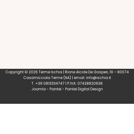
Copyright © 2026 Terme Ischia | Rione Alcide De Gasperi, 19 – 80074
Casamicciola Terme
(NA) | email:
info@ischia.it
T. +39 0813334747 | P.IVA: 07428820638
Joomla
-
Pointel
-
Pointel Digital Design
0
Shares
Share
Tweet