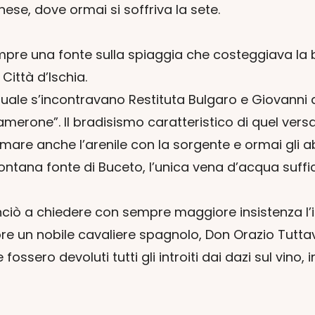
ese, dove ormai si soffriva la sete.
re una fonte sulla spiaggia che costeggiava la bai
 Città d’Ischia.
uale s’incontravano Restituta Bulgaro e Giovanni d
erone”. Il bradisismo caratteristico di quel versant
are anche l’arenile con la sorgente e ormai gli a
 lontana fonte di Buceto, l’unica vena d’acqua suffi
inciò a chiedere con sempre maggiore insistenza l’i
re un nobile cavaliere spagnolo, Don Orazio Tuttav
e fossero devoluti tutti gli introiti dai dazi sul vin