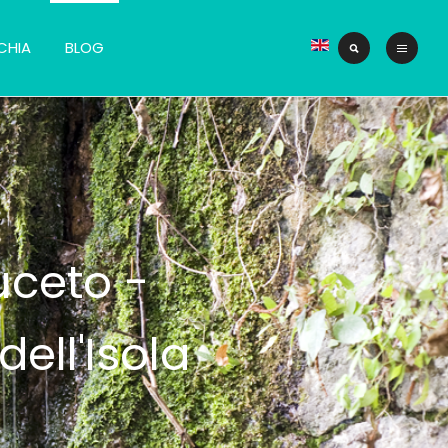
CHIA
BLOG
uceto -
ell'Isola