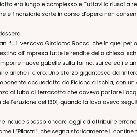
quedotto era lungo e complesso e Tuttavilla riuscì 
che e finanziarie sorte in corso d’opera non consent
ndessero.
chitani fu il vescovo Girolamo Rocca, che in quel pe
 destinò all’impresa tutte le rendite della chiesa is
 imporre nuove gabelle sulla farina, sui cereali e an
uire anche il clero. Uno sforzo gigantesco dell’inte
 imponente acquedotto da Fiaiano a Ischia, con un 
nza al tubo di terracotta che doveva portare l’acq
ca dell’eruzione del 1301, quando la lava aveva segu
 che induce spesso ancora oggi ad attribuire erro
Pilastri”, che segna storicamente il confine tra i