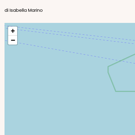
di Isabella Marino
+
−