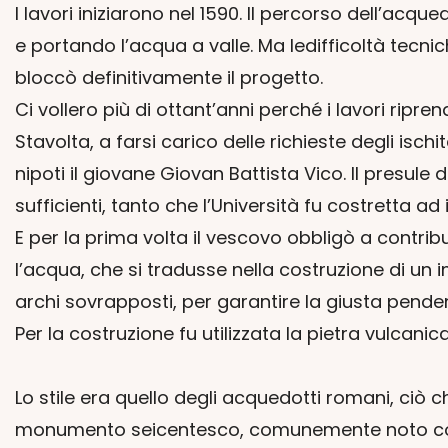
I lavori iniziarono nel 1590. Il percorso dell’ac
e portando l’acqua a valle. Ma ledifficoltà tecni
bloccò definitivamente il progetto.
Ci vollero più di ottant’anni perché i lavori ripre
Stavolta, a farsi carico delle richieste degli is
nipoti il giovane Giovan Battista Vico. Il presule
sufficienti, tanto che l’Università fu costretta ad
E per la prima volta il vescovo obbligò a contrib
l’acqua, che si tradusse nella costruzione di un
archi sovrapposti, per garantire la giusta pende
Per la costruzione fu utilizzata la pietra vulcani
Lo stile era quello degli acquedotti romani, ciò
monumento seicentesco, comunemente noto come i “