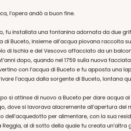
ca, l’opera andò a buon fine.
nto, fu installata una fontanina adornata da due gri
di Buceto, insieme all’acqua piovana raccolta sul te
polo di Ischia e del Vescovo affacciato da un balcon
t’anni dopo, quando nel 1759 sulla nuova facciata d
rtino con l’acqua di Buceto e fu apposta una lapi
are l’acqua dalla sorgente di Buceto, lontana quat
dopo si attinse di nuovo a Buceto per dare acqua al 
ago, dove si lavorava alacremente all’apertura del 
ramo dell’acquedotto per alimentare, con la sua re
a Reggia, al di sotto della quale fu creata un’altra 