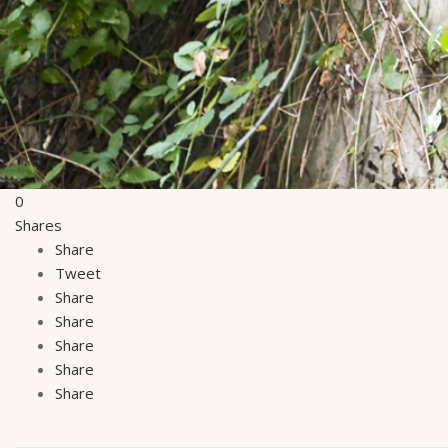
0
Shares
Share
Tweet
Share
Share
Share
Share
Share