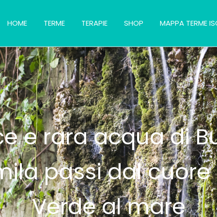
HOME
TERME
TERAPIE
SHOP
MAPPA TERME IS
ce e rara acqua di B
ila passi dal cuore d
Verde al mare