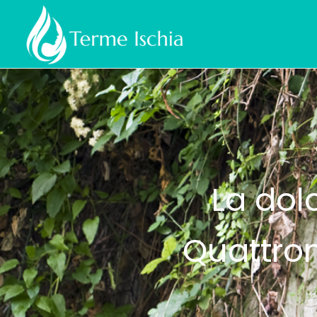
La dol
Quattrom