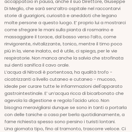
accappatoio in pausa, anche il suo Direttore, Giuseppe
Di Meglio, che sarà senz’altro ospitale nel raccontarvi
storie di guarigioni, curiosità e aneddoti che legano
molte persone a questo luogo. E’ proprio lui a mostrarci
come sfregare le mani sulla pianta di rosmarino e
massaggiare il torace, dal basso verso l’alto, come
rinvigorente, rivitalizzante, tonico, mentre il timo poco
più in la, viene inalato, ed è utile, ci spiega, per le vie
respiratorie. Non manca anche la salvia che strofinata
sui denti sanifica il cavo orale.
L’acqua di Nitrodi è portentosa, ha qualità trofo -
cicatrizzanti a livello cutaneo e cutaneo - mucoso,
ideale per curare tutte le infiammazioni dell'apparato
gastrointestinale. E’ un’acqua ricca di bicarbonato che
agevola la digestione e regola l'acido urico. Non
bisogna meravigliarsi dunque se sono in tanti a portarla
con delle taniche a casa per berla quotidianamente, a
farne richiesta spesso sono persino i turisti lontani.
Una giornata tipo, fino al tramonto, trascorre veloce. Ci