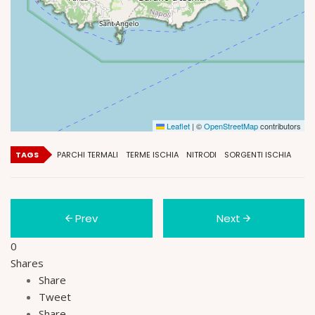
Leaflet
|
©
OpenStreetMap
contributors
TAGS
PARCHI TERMALI
TERME ISCHIA
NITRODI
SORGENTI ISCHIA
Prev
Next
0
Shares
Share
Tweet
Share