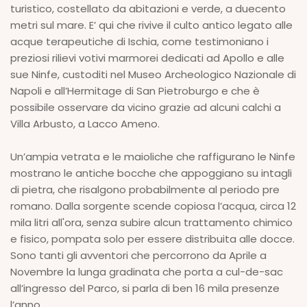
turistico, costellato da abitazioni e verde, a duecento
metri sul mare. E’ qui che rivive il culto antico legato alle
acque terapeutiche di Ischia, come testimoniano i
preziosi rilievi votivi marmorei dedicati ad Apollo e alle
sue Ninfe, custoditi nel Museo Archeologico Nazionale di
Napoli e all’Hermitage di San Pietroburgo e che è
possibile osservare da vicino grazie ad alcuni calchi a
Villa Arbusto, a Lacco Ameno.
Un’ampia vetrata e le maioliche che raffigurano le Ninfe
mostrano le antiche bocche che appoggiano su intagli
di pietra, che risalgono probabilmente al periodo pre
romano. Dalla sorgente scende copiosa l’acqua, circa 12
mila litri all'ora, senza subire alcun trattamento chimico
e fisico, pompata solo per essere distribuita alle docce.
Sono tanti gli avventori che percorrono da Aprile a
Novembre la lunga gradinata che porta a cul-de-sac
all’ingresso del Parco, si parla di ben 16 mila presenze
l’anno.