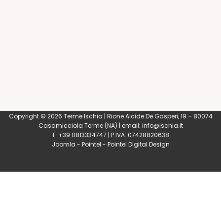
Copyright © 2026 Terme Ischia | Rione Alcide De Gasperi, 19 – 80074
Casamicciola Terme
(NA) | email:
info@ischia.it
T. +39 0813334747 | P.IVA: 07428820638
Joomla
-
Pointel
-
Pointel Digital Design
0
Shares
Share
Tweet