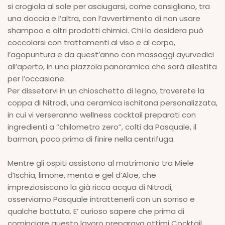
si crogiola al sole per asciugarsi, come consigliano, tra
una doccia e l’altra, con l’avvertimento di non usare
shampoo e altri prodotti chimici. Chi lo desidera può
coccolarsi con trattamenti al viso e al corpo,
l’agopuntura e da quest’anno con massaggi ayurvedici
all’aperto, in una piazzola panoramica che sarà allestita
per l’occasione.
Per dissetarvi in un chioschetto di legno, troverete la
coppa di Nitrodi, una ceramica ischitana personalizzata,
in cui vi verseranno wellness cocktail preparati con
ingredienti a “chilometro zero”, colti da Pasquale, il
barman, poco prima di finire nella centrifuga.
Mentre gli ospiti assistono al matrimonio tra Miele
d’Ischia, limone, menta e gel d’Aloe, che
impreziosiscono la già ricca acqua di Nitrodi,
osserviamo Pasquale intrattenerli con un sorriso e
qualche battuta. E’ curioso sapere che prima di
cominciare questo lavoro preparava ottimi Cocktail