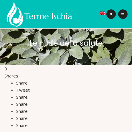
Le ninfe della salute
0
Shares
Share
Tweet
Share
Share
Share
Share
Share