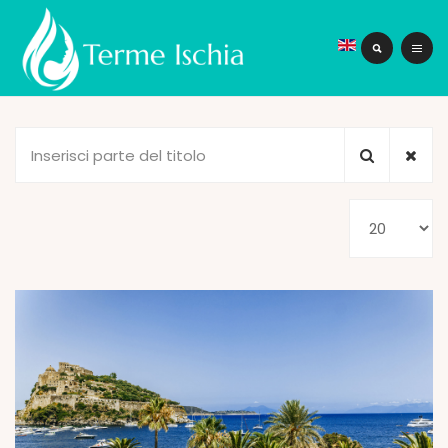
Inserisci
parte
del
Visualizza
titolo
n.