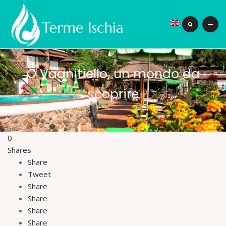
O Vagnitiello, un mondo da
scoprire
0
Shares
Share
Tweet
Share
Share
Share
Share