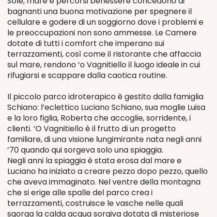
Sole, mare e percorsi benessere concedono ai
bagnanti una buona motivazione per spegnere il
cellulare e godere di un soggiorno dove i problemi e
le preoccupazioni non sono ammesse. Le Camere
dotate di tutti i comfort che imperano sui
terrazzamenti, così come il ristorante che affaccia
sul mare, rendono ‘o Vagnitiello il luogo ideale in cui
rifugiarsi e scappare dalla caotica routine.
Il piccolo parco idroterapico è gestito dalla famiglia
Schiano: l’eclettico Luciano Schiano, sua moglie Luisa
e la loro figlia, Roberta che accoglie, sorridente, i
clienti. ‘O Vagnitiello è il frutto di un progetto
familiare, di una visione lungimirante nata negli anni
’70 quando qui sorgeva solo una spiaggia.
Negli anni la spiaggia è stata erosa dal mare e
Luciano ha iniziato a creare pezzo dopo pezzo, quello
che aveva immaginato. Nel ventre della montagna
che si erige alle spalle del parco crea i
terrazzamenti, costruisce le vasche nelle quali
sgorga la calda acqua sorgiva dotata di misteriose