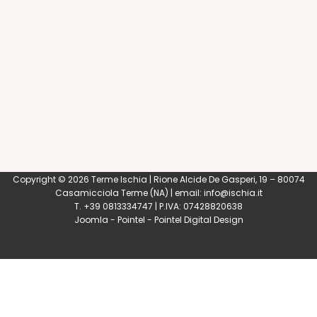
Copyright © 2026 Terme Ischia | Rione Alcide De Gasperi, 19 – 80074
Casamicciola Terme
(NA) | email:
info@ischia.it
T. +39 0813334747 | P.IVA: 07428820638
Joomla
-
Pointel
-
Pointel Digital Design
0
Shares
Share