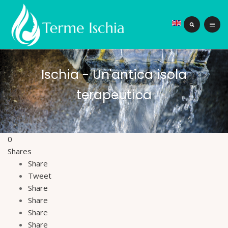
Ischia - Un'antica isola
terapeutica
0
Shares
Share
Tweet
Share
Share
Share
Share