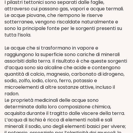
I pilastri tettonici sono separati dalle faglie,
attraverso cui passano gas, vapori e acque termali.
Le acque piovane, che riempono le riserve
sotterranee, vengono riscaldate naturalmente e
sono la principale fonte per le sorgenti presenti su
tutta l’isola.
Le acque che si trasformano in vapore e
raggiungono la superficie sono cariche di minerali
assorbiti dalla terra. Il risultato è che queste sorgenti
d’acqua sono sia alcaline che acide e contengono
quantità di calcio, magnesio, carbonato di idrogeno,
sodio, zolfo, iodio, cloro, ferro, potassio e
microelementi di altre sostanze attive, incluso il
radon.
Le proprietà medicinali delle acque sono
determinate dalla loro composizione chimica,
acquisita durante il tragitto dalle viscere della terra.
L’acqua di Ischia è ricca di elementi nobili e sali
minerali: il sodio, uno degli elementi basici per vivere;
il potassio, essenziale per l’elasticità dei muscoli; lo