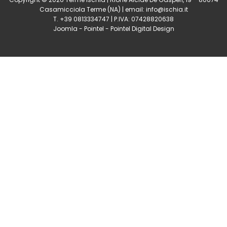
Casamicciola Terme
(NA) | email:
info@ischia.it
T. +39 0813334747 | P.IVA: 07428820638
Joomla
-
Pointel
-
Pointel Digital Design
0
Shares
Share
Tweet
Share
Share
Share
Share
Share
0
Shares