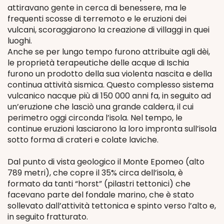
attiravano gente in cerca di benessere, ma le
frequenti scosse di terremoto e le eruzioni dei
vulcani, scoraggiarono la creazione di villaggi in quei
luoghi.
Anche se per lungo tempo furono attribuite agli dèi,
le proprietà terapeutiche delle acque di Ischia
furono un prodotto della sua violenta nascita e della
continua attività sismica. Questo complesso sistema
vulcanico nacque più di 150 000 anni fa, in seguito ad
un’eruzione che lasciò una grande caldera, il cui
perimetro oggi circonda l’isola. Nel tempo, le
continue eruzioni lasciarono la loro impronta sull’isola
sotto forma di crateri e colate laviche.
Dal punto di vista geologico il Monte Epomeo (alto
789 metri), che copre il 35% circa dell’isola, è
formato da tanti “horst” (pilastri tettonici) che
facevano parte del fondale marino, che è stato
sollevato dall’attività tettonica e spinto verso l’alto e,
in seguito fratturato.