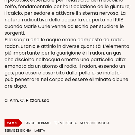
zolfo, fondamentale per l’articolazione delle giunture;
il calcio, per sedare e attivare il sistema nervoso. La
natura radioattiva delle acque fu scoperta nel 1918
quando Marie Curie venne ad Ischia per studiare le
sorgenti.
Ella scoprì che le acque erano composte da radio,
radon, uranio e attinio in diverse quantità. L’elemento
più importante per la guarigione è il radon, un gas
che disciolto nell’acqua emette una particella ‘alfa’
emanata da un atomo di radio. Il radon, essendo un
gas, può essere assorbito dalla pelle e, se inalato,
può penetrare nel corpo ed essere eliminato alcune
ore dopo.
di Ann. C. Pizzorusso
TAGS
PARCHI TERMALI
TERME ISCHIA
SORGENTE ISCHIA
TERME DI ISCHIA
LARITA