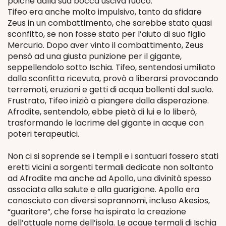
poiché dalla sua bocca usciva fuoco.
Tifeo era anche molto impulsivo, tanto da sfidare
Zeus in un combattimento, che sarebbe stato quasi
sconfitto, se non fosse stato per l’aiuto di suo figlio
Mercurio. Dopo aver vinto il combattimento, Zeus
pensò ad una giusta punizione per il gigante,
seppellendolo sotto Ischia. Tifeo, sentendosi umiliato
dalla sconfitta ricevuta, provò a liberarsi provocando
terremoti, eruzioni e getti di acqua bollenti dal suolo.
Frustrato, Tifeo iniziò a piangere dalla disperazione.
Afrodite, sentendolo, ebbe pietà di lui e lo liberò,
trasformando le lacrime del gigante in acque con
poteri terapeutici.
Non ci si soprende se i templi e i santuari fossero stati
eretti vicini a sorgenti termali dedicate non soltanto
ad Afrodite ma anche ad Apollo, una divinità spesso
associata alla salute e alla guarigione. Apollo era
conosciuto con diversi soprannomi, incluso Akesios,
“guaritore”, che forse ha ispirato la creazione
dell’attuale nome dell’isola. Le acque termali di Ischia