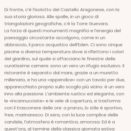
Di fronte, c’è l’isolotto del Castello Aragonese, con la
sua storia gloriosa. Alle spalle, in un gioco di
triangolazioni geografiche, c’è la Torre Guevara.
La forza di questi monumenti magnifici e l’energia del
paesaggio circostante accolgono, come in un
abbraccio, il parco acquatico dell’Eden. Ci sono cinque
piscine a diversa temperatura dove si riflettono i colori
del giardino, sul quale si affacciano le finestre delle
curatissime camere: sono un vero un rifugio esclusivo. Il
ristorante è separato dal mare, grazie a un muretto
millenario, e ha una «appendice» con un tavolo per due,
apparecchiato proprio sullo scoglio più vicino: è un vero
inno alla passione. L’ambiente rustico ed elegante, con
le «incannucciate» e le vele di copertura, si trasforma
con il trascorrere delle ore: a pranzo, lo stile è sportivo,
free, marinaresco. Di sera, con la luce complice delle
candele, l’atmosfera è romantica, amorosa. Ed è a
quest’ora, al termine della classica giornata estiva