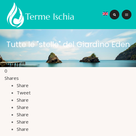
Tutte le "stelle" del Giardino Eden
0
Shares
Share
Tweet
Share
Share
Share
Share
Share