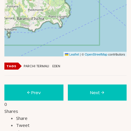
Leaflet
|
©
OpenStreetMap
contributors
TAGS
PARCHI TERMALI
EDEN
Prev
Next
0
Shares
Share
Tweet