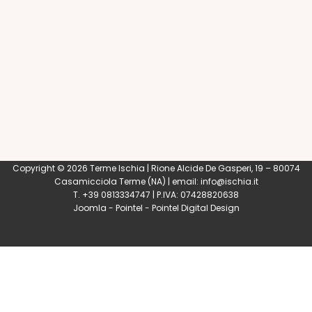
Copyright © 2026 Terme Ischia | Rione Alcide De Gasperi, 19 – 80074
Casamicciola Terme
(NA) | email:
info@ischia.it
T. +39 0813334747 | P.IVA: 07428820638
Joomla
-
Pointel
-
Pointel Digital Design
0
Shares
Share
Tweet